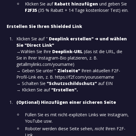
Klicken Sie auf
Rabatt hinzufügen
und geben Sie
F2F35
(35 % Rabatt + 14 Tage kostenloser Test) ein.
Erstellen Sie Ihren Shielded Link
Klicken Sie auf "
Deeplink erstellen" ➜ und wählen
Sie "Direct Link"
‍→
Wählen Sie Ihre
Deeplink-URL
(das ist die URL, die
Sie in Ihrer Instagram-Bio platzieren, z. B.
getallmylinks.com/yourname)
→ Geben Sie unter "
Zielseite"
Ihren aktuellen F2F-
Profil-Link ein, z. B. https://f2f.com/yourusername
→ Schalten Sie
"Schutzschildschutz"
auf EIN
→ Klicken Sie auf
"Erstellen".
(Optional) Hinzufügen einer sicheren Seite
Füllen Sie es mit nicht-expliziten Links wie Instagram,
YouTube usw.
Roboter werden diese Seite sehen,
nicht
Ihren F2F-
Link.